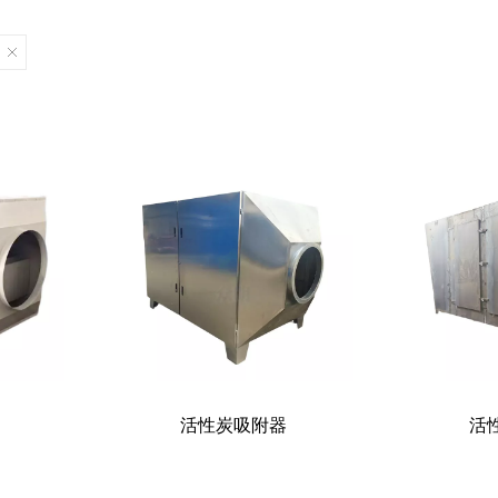
活性炭吸附器
活