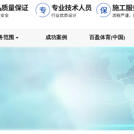
务范围
成功案例
百盈体育(中国)