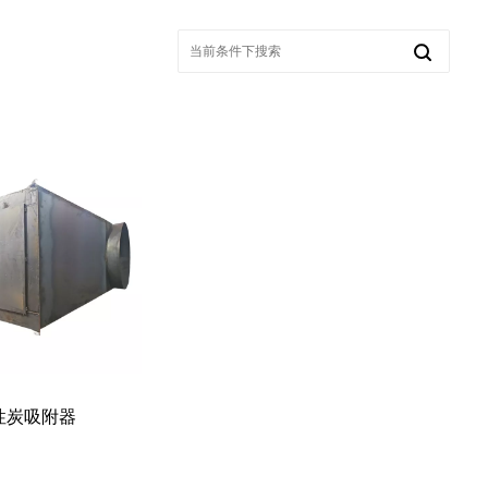
性炭吸附器