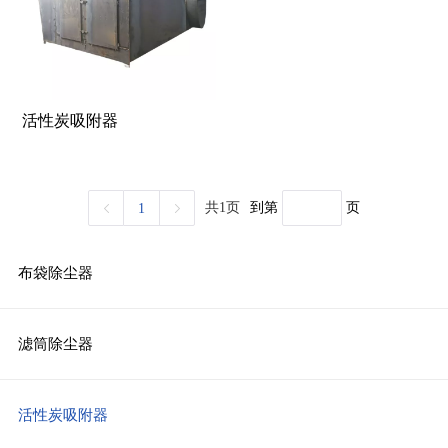
活性炭吸附器
到第
页
共1页
1
布袋除尘器
滤筒除尘器
活性炭吸附器