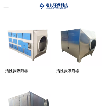
首页
走进百盈体育
服务范围
成功案例
百盈体育(中国)
活性炭吸附器
活性炭吸附器
设备展示
服务支持
联系我们