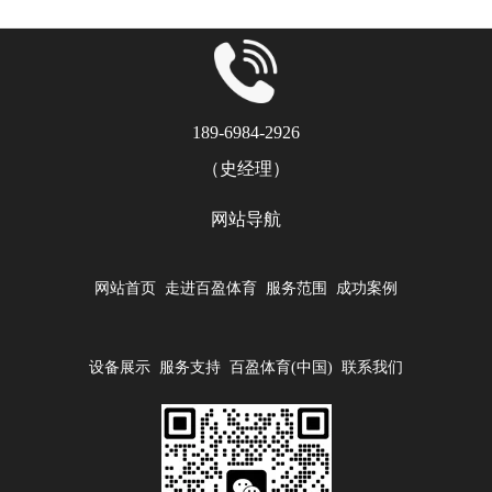
189-6984-2926
（史经理）
网站导航
网站首页
走进百盈体育
服务范围
成功案例
设备展示
服务支持
百盈体育(中国)
联系我们