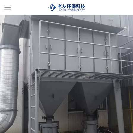
首页
走进百盈体育
服务范围
成功案例
百盈体育(中国)
设备展示
服务支持
联系我们