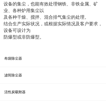
设备的集尘，也能有效处理钢铁、非铁金属、矿
业、各种炉用集尘以
及各种干燥、搅拌、混合排气集尘的处理。
结合生产实际状况，或根据实际情况及客户要求，
设备可设计为
防爆型或非防爆型。
布袋除尘器
滤筒除尘器
活性炭吸附器