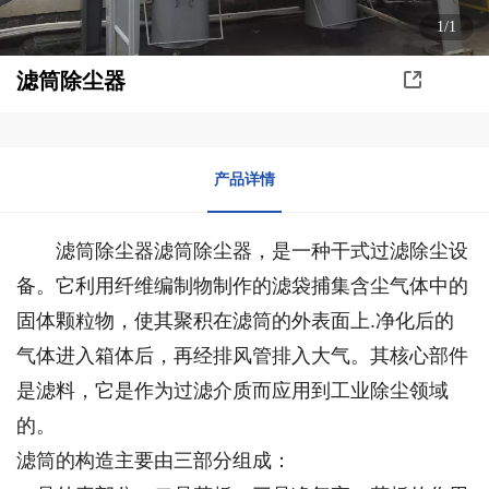
1/1
滤筒除尘器
产品详情
滤筒除尘器滤筒除尘器，是一种干式过滤除尘设
备。它利用纤维编制物制作的滤袋捕集含尘气体中的
固体颗粒物，使其聚积在滤筒的外表面上
.
净化后的
气体进入箱体后，再经排风管排入大气。其核心部件
是滤料，它是作为过滤介质而应用到工业除尘领域
的。
滤筒的构造主要由三部分组成：