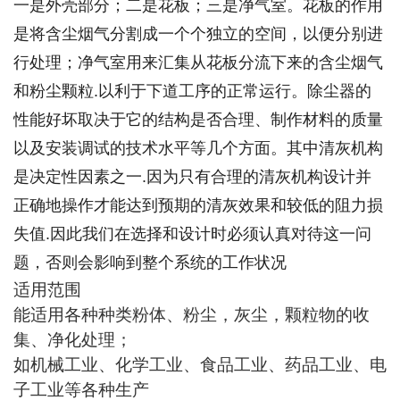
一是外壳部分；二是花板；三是净气室。花板的作用
是将含尘烟气分割成一个个独立的空间，以便分别进
行处理；净气室用来汇集从花板分流下来的含尘烟气
和粉尘颗粒
.
以利于下道工序的正常运行。除尘器的
性能好坏取决于它的结构是否合理、制作材料的质量
以及安装调试的技术水平等几个方面。其中清灰机构
是决定性因素之一
.
因为只有合理的清灰机构设计并
正确地操作才能达到预期的清灰效果和较低的阻力损
失值
.
因此我们在选择和设计时必须认真对待这一问
题，否则会影响到整个系统的工作状况
适用范围
能适用各种种类粉体、粉尘，灰尘，颗粒物的收
集、净化处理；
如机械工业、化学工业、食品工业、药品工业、电
子工业等各种生产