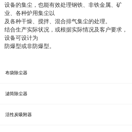
设备的集尘，也能有效处理钢铁、非铁金属、矿
业、各种炉用集尘以
及各种干燥、搅拌、混合排气集尘的处理。
结合生产实际状况，或根据实际情况及客户要求，
设备可设计为
防爆型或非防爆型。
布袋除尘器
滤筒除尘器
活性炭吸附器