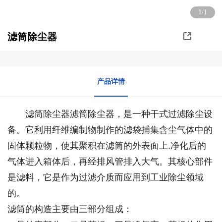
1/1
滤筒除尘器
产品详情
滤筒除尘器滤筒除尘器，是一种干式过滤除尘设
备。它利用纤维编制物制作的滤袋捕集含尘气体中的
固体颗粒物，使其聚积在滤筒的外表面上
.
净化后的
气体进入箱体后，再经排风管排入大气。其核心部件
是滤料，它是作为过滤介质而应用到工业除尘领域
的。
滤筒的构造主要由三部分组成：