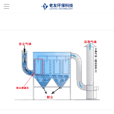
首页
走进百盈体育
服务范围
成功案例
百盈体育(中国)
设备展示
服务支持
联系我们