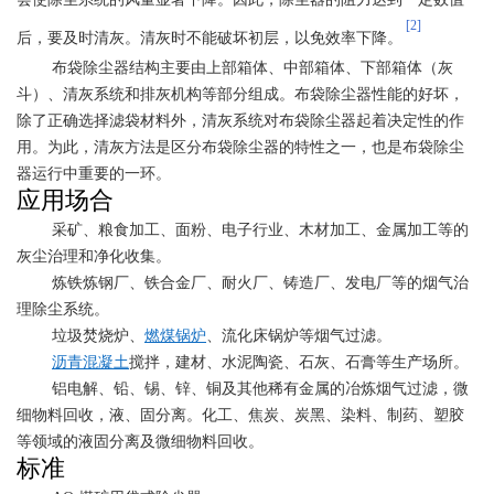
[2]
后，要
及时清灰。清灰时不能破坏初层，以免效率下降。
布袋除尘器结构主要由上部箱体、中部箱体、下部箱体（灰
斗）、清灰系统和排灰机构等部分组成。
布袋除尘器性能的好坏，
除了正确选择滤袋材料外，清灰系统对布袋除尘器起着决定性的作
用。为此，清灰方法是区分布袋除尘器的特性之一，也是布袋除尘
器运行中重要的一环。
应用场合
采矿、粮食加工、面粉、电子行业、木材加工、
金属加工
等的
灰尘治理和净化收集。
炼铁炼钢厂、铁合金厂、耐火厂、铸造厂、发电厂等的烟气治
理除尘系统。
垃圾焚烧炉、
燃煤锅炉
、流化床锅炉等烟气过滤。
沥青混凝土
搅拌，建材、水泥陶瓷、石灰、石膏等生产场所。
铝电解、铅、锡、锌、铜及其他稀有金属的冶炼烟气过滤，微
细物料回收，液、固分离。化工、焦炭、炭黑、染料、制药、塑胶
等领域的液固分离及微细物料回收。
标准