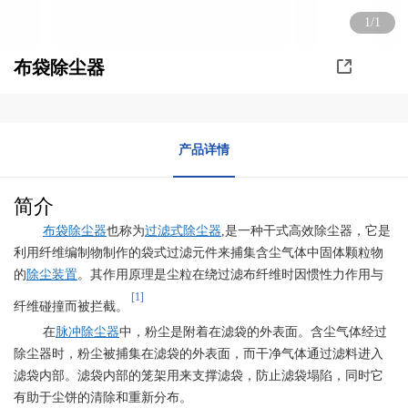
1/1
布袋除尘器
产品详情
简介
布袋除尘器
也称为
过滤式除尘器
,是一种干式高效除尘器，它是
利用纤维编制物制作的袋式过滤元件来捕集含尘气体中固体颗粒物
的
除尘装置
。其作用原理是尘粒在绕过滤布纤维时因惯性力作用与
[1]
纤维碰撞而被拦截。
在
脉冲除尘器
中，粉尘是附着在滤袋的外表面。含尘气体经过
除尘器时，粉尘被捕集在滤袋的外表面，而干净气体通过滤料进入
滤袋内部。滤袋内部的笼架用来支撑滤袋，防止滤袋塌陷，同时它
有助于尘饼的清除和重新分布。