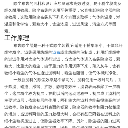
除尘布袋的面料和设计应尽量追求高效过滤、易于粉尘剥离及
经久耐用效果。除尘布袋的选用至关重要，它直接影响除尘器的除
尘效果，选取用除尘布袋从下列几个方面选取择：气体的温度，潮
湿度和化学性，颗粒大小，含尘浓度，过滤风速，清尘方式等因
素。
工作原理
布袋除尘器是一种干式除尘装置
,它适用于捕集细小、干燥非纤
维性粉尘。滤袋采用纺织的
滤布
或非纺织的毡制成，利用纤维织物
的过滤作用对含尘气体进行过滤，当含尘气体进入布袋除尘器，颗
粒大、比重大的粉尘，由于重力的作用沉降下来
，落入灰斗，含有
较细小粉尘的气体在通过滤料时，粉尘被阻留，使气体得到净化。
一般新滤料的除尘效率是不够高的。滤料使用一段时间后，由
于筛滤、碰撞、滞留、扩散、静电等效应，滤袋表面积聚了一层粉
尘，这层粉尘称为初层，在此以后的运动过程中，初层成了滤料的
主要过滤层，依靠初层的作用，网孔较大的滤料也能获得较高的过
滤效率。随着粉尘在滤料
表面的积聚，除尘器的效率和阻力都相应
的增加，当滤料两侧的压力差很大时，会把有些已附着在滤料上的
细小尘粒挤压过去，使除尘器效率下降。另外，除尘器的阻力过高
会使除尘系统的风量显著下降。因此，除尘器的阻力达到一定数值