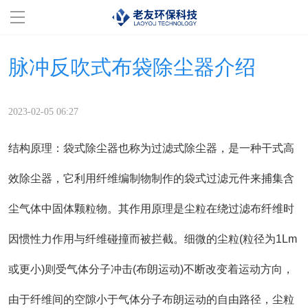
首页
脉冲反吹式布袋除尘器介绍
走进百盈体育
2023-02-05 06:27
服务范围
结构原理：袋式除尘器也称为过滤式除尘器，是一种干式高
成功案例
效除尘器，它利用纤维编制物制作的袋式过滤元件来捕集含
百盈体育(中国)
尘气体中固体颗粒物。其作用原理是尘粒在绕过滤布纤维时
设备展示
因惯性力作用与纤维碰撞而被拦截。细微的尘粒(粒径为1Lm
服务支持
或更小)则受气体分子冲击(布朗运动)不断改变着运动方向，
由于纤维间的空隙小于气体分子布朗运动的自由路径，尘粒
联系我们