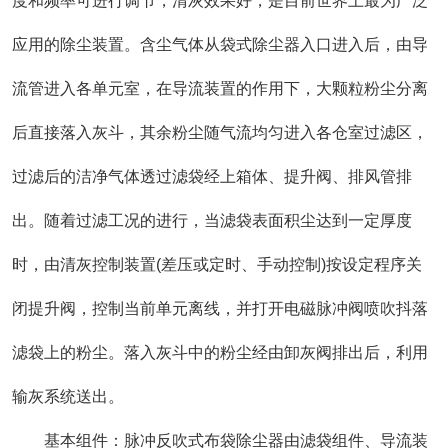
度和频率可进行调节，清灰效果好，是目前世界上最为广泛
应用的除尘装置。含尘气体从袋式除尘器入口进入后，由导
流管进入各单元室，在导流装置的作用下，大颗粒粉尘分离
后直接落入灰斗，其余粉尘随气流均匀进入各仓室过滤区，
过滤后的洁净气体透过滤袋经上箱体、提升阀、排风管排
出。随着过滤工况的进行，当滤袋表面积尘达到一定厚度
时，由清灰控制装置(差压或定时、手动控制)按设定程序关
闭提升阀，控制当前单元离线，并打开电磁脉冲阀喷吹抖落
滤袋上的粉尘。落入灰斗中的粉尘经由卸灰阀排出后，利用
输灰系统送出。
基本组件：脉冲反吹式布袋除尘器由滤袋组件、导流装