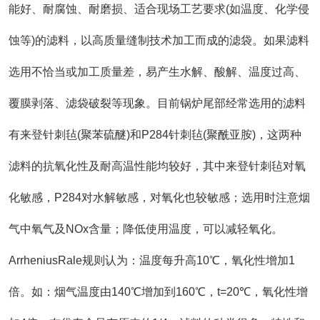
能好、耐腐蚀、耐磨损、适合现场工艺要求(如温度、化学侵
蚀等)的滤料，以高质量缝制技术加工而成的滤袋。如果滤料
选用不恰当或加工质量差，易产生水解、酸解、温度过高、
覆膜剥落、滤袋破裂等现象。目前锅炉尾部经常选用的滤料
有来登针刺毡(聚苯硫醚)和P284针刺毡(聚酰亚胺)，这两种
滤料的抗氧化性及耐高温性能均较好，其中来登针刺毡对氧
化敏感，P284对水解敏感，对氧化也较敏感；选用时注意烟
气中氧气及NOx含量；降低使用温度，可以减轻氧化。
ArrheniusRale规则认为：温度每升高10℃，氧化性增加1
倍。如：烟气温度由140℃增加到160℃，t=20℃，氧化性增