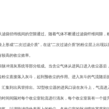
滤袋径纬线间的空隙通过。随着气体不断通过滤袋纤维间隙，粗
上形成“二次过滤介质”，在这“二次过滤介质”的粉尘层上出现
有较高的收尘效率。
脉冲清灰系统等部分组成。当含尘气体从进风口进入收尘器后，
粒粉尘直接落入灰斗，起到预收尘的作用。进入灰斗的气流随后
，汇集到出风管排出。32型收尘器的进风口设在灰斗上，气流进
的时间间隔对每个收尘室轮流进行清灰，每个收尘室装有一个提
空气，以清除滤袋外表面上的粉尘。各收尘室的脉冲喷吹宽度和