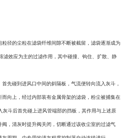
粒径的尘粒在滤袋纤维间隙不断被截留，滤袋逐渐成为
以筛滤效应为主的过滤作用，其中碰撞、钩住、扩散、静
首先碰到进风口中间的斜隔板，气流便转向流入灰斗，
折而向上，经过内部装有金属骨架的滤袋，粉尘被捕集在
入灰斗后首先碰上进风管端部的挡板，其作用与上述原
升阀，清灰时提升阀关闭，切断通过该收尘室的过滤气
清灰周期，由专用的清灰程度控制器自动连续进行。