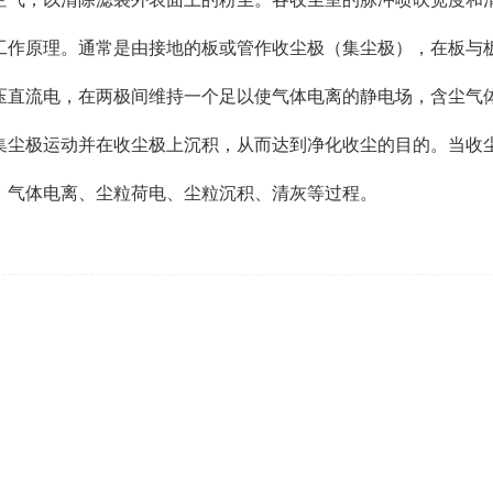
作原理。通常是由接地的板或管作收尘极（集尘极），在板与板
压直流电，在两极间维持一个足以使气体电离的静电场，含尘气
集尘极运动并在收尘极上沉积，从而达到净化收尘的目的。当收
、气体电离、尘粒荷电、尘粒沉积、清灰等过程。