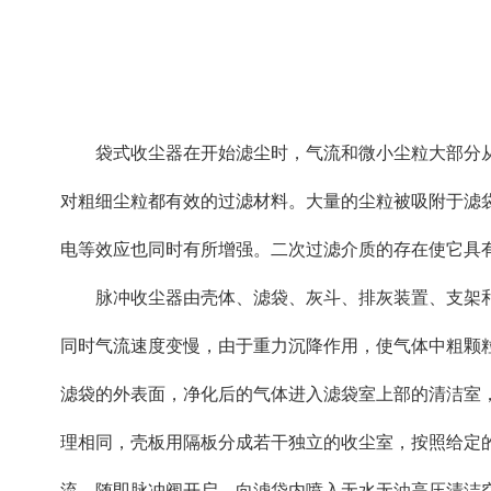
袋式收尘器在开始滤尘时，气流和微小尘粒大部分从
对粗细尘粒都有效的过滤材料。大量的尘粒被吸附于滤袋
电等效应也同时有所增强。二次过滤介质的存在使它具
脉冲收尘器由壳体、滤袋、灰斗、排灰装置、支架和
同时气流速度变慢，由于重力沉降作用，使气体中粗颗
滤袋的外表面，净化后的气体进入滤袋室上部的清洁室
理相同，壳板用隔板分成若干独立的收尘室，按照给定
流，随即脉冲阀开启，向滤袋内喷入无水无油高压清洁