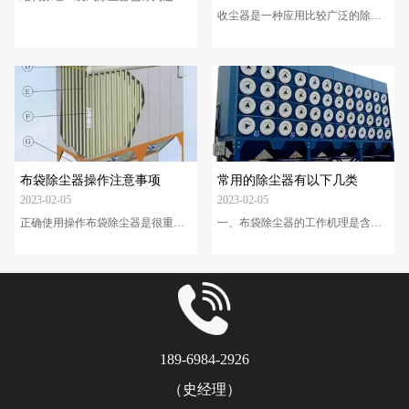
尘器滤...
式除尘器，是一种干式高效除尘
收尘器是一种应用比较广泛的除尘
器，它利用纤维编制物制作的袋式
设备。般有袋式收尘器、脉冲袋式
过滤元件来捕集含尘气体中固体颗
收尘器、电收尘器等。下面分别介
粒物。其作用原理是尘粒在绕过滤
绍袋式收尘器、脉冲袋式收尘器、
布纤维时因惯性力作用与纤维碰撞
电收尘器的工作原理。 袋式收
而被拦截。细微的尘粒(粒径为1Lm
尘器在开始滤尘时，气流和微小尘
或更小)则受气体分子冲击(布朗运
粒大部分从滤袋径纬线间的空隙通
动)不断改变着运动方向，由于纤维
过。随着气体不断通过滤袋纤维间
间的空隙小于气体分子布朗运动的
隙，粗粒径的尘粒在滤袋纤维间隙
自由路径，尘粒便与纤维碰撞接触
不断被截留，滤袋逐渐成为对粗细
而被分离出来。其工作过程与滤料
尘粒都有效的过滤材料。大量的尘
布袋除尘器操作注意事项
常用的除尘器有以下几类
的编织方法、纤维的密度及粉尘...
粒被吸附于滤袋上形成“二次过滤介
2023-02-05
2023-02-05
质”，在这“二次过滤介质”的粉尘...
正确使用操作布袋除尘器是很重要
一、布袋除尘器的工作机理是含尘
的，它对布袋除尘器的寿命有很直
烟气通过过滤材料，尘粒被过滤下
接的关系。下边介绍布袋除尘器操
来，过滤材料捕集粗粒粉尘主要靠
作注意事项。 1、每班启动除尘
惯性碰撞作用，捕集细粒粉尘主要
器以前要检查离心风机卸料器的油
靠扩散和筛分作用。滤料的粉尘层
位，风机轴承箱的油位，检查地脚
也有一定的过滤作用。 布袋除
和紧固螺栓有无松动。检查管路风
尘器除尘效果的优劣与多种因素有
阀是否在设定的开关位置。检查脉
关，但主要取决于滤料。 布袋
冲控制仪的旋钮位置是否合适。
除尘器的滤料就是合成纤维、天然
189-6984-2926
2、启动粉碎机前先启动除尘器。
纤维或玻璃纤维织成的布或毡。根
3、再启动粉碎机。 4、打
据需要再把布或毡缝成圆筒或扁平
（史经理）
开脉冲控制仪除尘器开始工作。
形滤袋。根据烟气性质，选择出适