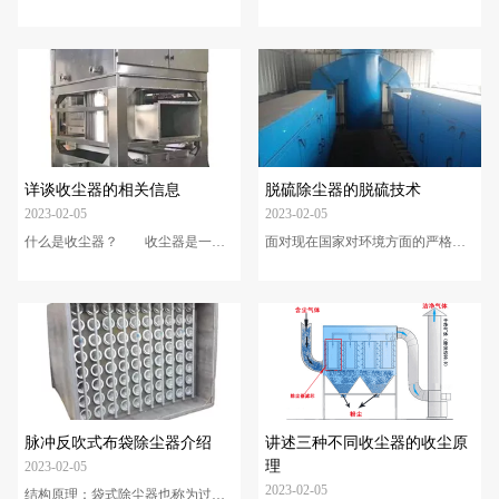
没有出现问题、正常运行时，就认
管理较简便，结构装置简单可耐高
为不是什么重要的系统，而不进行
温，但是对5μm以下的微粒去除率
日产的巡检和维护；一旦发生故障
不高。其中，旋风除尘器对5μm以
又常常作为废物而不再修理。为使
上的尘粒除尘效率最高可达95%左
系统经常保持有效的运行，必须重
右，因此常作为二级除尘系统中的
视维护检修工作。有些问题如不及
预除尘、气力输送系统中的卸料分
时处理，就会发展成为严重的问
离器和小型工业锅炉除尘用。2.湿
题，到时不仅修理费用大，如应故
式除尘器用水作为除尘介质，除尘
障被迫停产所造成经济损失将更
效率一般可达95%以上。其中，文
大。及时发现问题是很重要的，操
丘里除尘器对微细粉尘除尘效率高
详谈收尘器的相关信息
脱硫除尘器的脱硫技术
作人员每天对除尘系统进行巡检，
达99%以上，但能耗高。湿式除尘
2023-02-05
2023-02-05
根据经验有可能发现和故障的发
器可处理高温、高湿的...
什么是收尘器？ 收尘器是一种
面对现在国家对环境方面的严格要
生，并...
应用比较广泛的除尘设备。一般有
求，环保行业的挑战也就越来越艰
袋式收尘器、脉冲收尘器、电收尘
巨，不得不让我们这些除尘器厂家
器等。收尘器可用于颗粒尘收集，
倍感压力大，除尘行业流传这样一
废气处理量大，阻力小，适用于水
句话“尘好除、硫难脱”，下面针对
泥厂粉磨，烘干机、破碎机等工艺
这个俗语，我们进行讨论一下锅炉
设备的废气除尘，也可用于粮食、
脱硫除尘器在实际使用中的脱硫技
冶金等行业的除尘。收尘器的原
术： 1、由于浆液里的有机物及
理： 收尘器以收尘风机带动含
微细粉尘富集，脱硫塔冒泡严重。
尘气体进入收尘器内部尘室，空气
2、实际运行锅炉系统参数与设
通过滤袋后变得洁净由收尘风机排
计值偏差太大，出现效率降低、结
脉冲反吹式布袋除尘器介绍
讲述三种不同收尘器的收尘原
出，而粉尘则被阻止，吸附在滤袋
垢堵塞、无法满负荷运行。 3、
理
2023-02-05
的外表面，然后由脉冲阀控制向除
脱硫废水处理难以达标，部分...
2023-02-05
结构原理：袋式除尘器也称为过滤