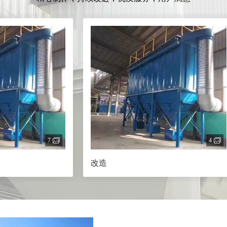
4
改造
锅炉脱硫